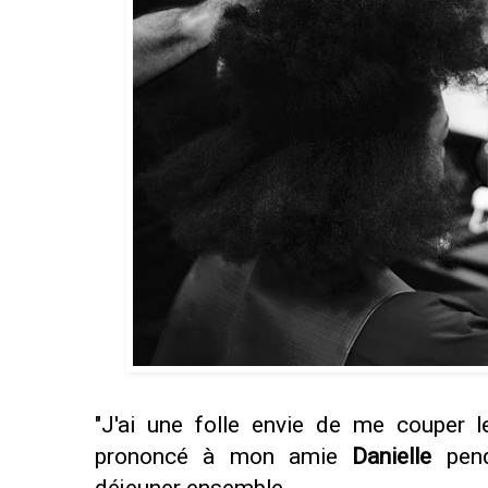
"J'ai une folle envie de me couper le
prononcé à mon amie
Danielle
pen