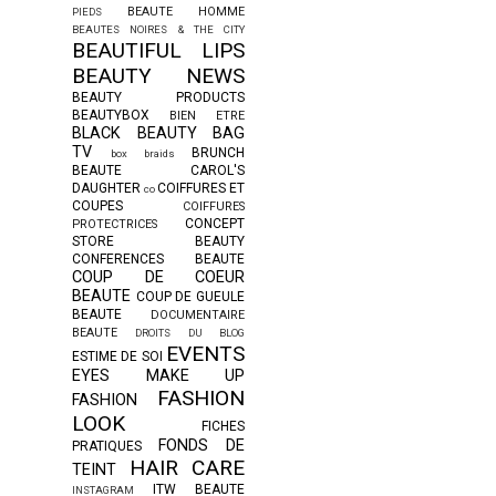
BEAUTE HOMME
PIEDS
BEAUTES NOIRES & THE CITY
BEAUTIFUL LIPS
BEAUTY NEWS
BEAUTY PRODUCTS
BEAUTYBOX
BIEN ETRE
BLACK BEAUTY BAG
TV
BRUNCH
box braids
BEAUTE
CAROL'S
DAUGHTER
COIFFURES ET
co
COUPES
COIFFURES
CONCEPT
PROTECTRICES
STORE BEAUTY
CONFERENCES BEAUTE
COUP DE COEUR
BEAUTE
COUP DE GUEULE
BEAUTE
DOCUMENTAIRE
BEAUTE
DROITS DU BLOG
EVENTS
ESTIME DE SOI
EYES MAKE UP
FASHION
FASHION
LOOK
FICHES
FONDS DE
PRATIQUES
HAIR CARE
TEINT
ITW BEAUTE
INSTAGRAM