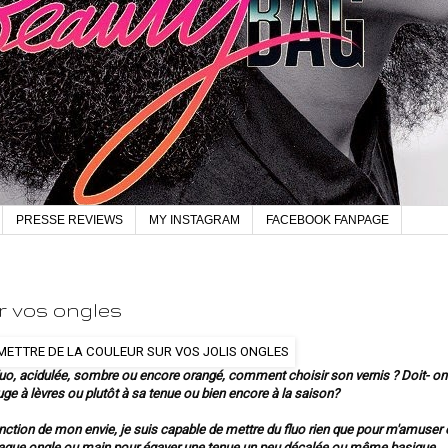
PRESSE REVIEWS
MY INSTAGRAM
FACEBOOK FANPAGE
r vos ongles
fluo, acidulée, sombre ou encore orangé, comment choisir son vernis ? Doit- on
uge à lèvres ou plutôt à sa tenue ou bien encore à la saison?
nction de mon envie, je suis capable de mettre du fluo rien que pour m'amuser 
haque ongle ou main pour égayer une tenue un peu décalée ou même basique..