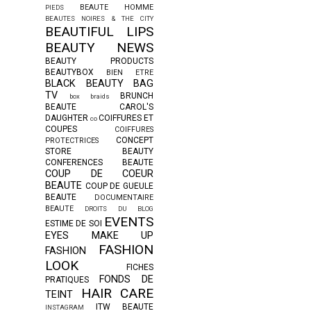
BEAUTE HOMME
PIEDS
BEAUTES NOIRES & THE CITY
BEAUTIFUL LIPS
BEAUTY NEWS
BEAUTY PRODUCTS
BEAUTYBOX
BIEN ETRE
BLACK BEAUTY BAG
TV
BRUNCH
box braids
BEAUTE
CAROL'S
DAUGHTER
COIFFURES ET
co
COUPES
COIFFURES
CONCEPT
PROTECTRICES
STORE BEAUTY
CONFERENCES BEAUTE
COUP DE COEUR
BEAUTE
COUP DE GUEULE
BEAUTE
DOCUMENTAIRE
BEAUTE
DROITS DU BLOG
EVENTS
ESTIME DE SOI
EYES MAKE UP
FASHION
FASHION
LOOK
FICHES
FONDS DE
PRATIQUES
HAIR CARE
TEINT
ITW BEAUTE
INSTAGRAM