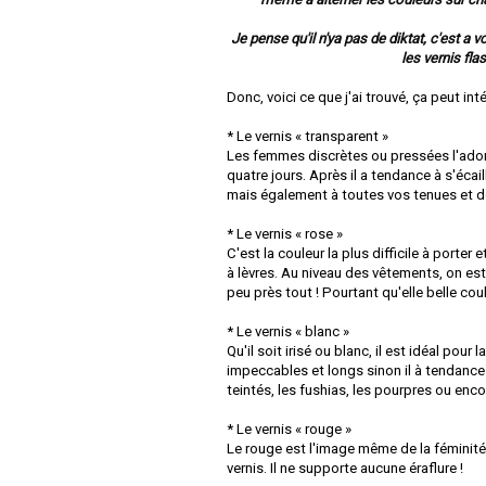
Je pense qu'il n'ya pas de diktat, c'est a
les vernis fla
Donc, voici ce que j'ai trouvé, ça peut int
* Le vernis « transparent »
Les femmes discrètes ou pressées l'adoren
quatre jours. Après il a tendance à s'écail
mais également à toutes vos tenues et do
* Le vernis « rose »
C'est la couleur la plus difficile à porter
à lèvres. Au niveau des vêtements, on est
peu près tout ! Pourtant qu'elle belle coul
* Le vernis « blanc »
Qu'il soit irisé ou blanc, il est idéal po
impeccables et longs sinon il à tendance 
teintés, les fushias, les pourpres ou enco
* Le vernis « rouge »
Le rouge est l'image même de la féminité
vernis. Il ne supporte aucune éraflure !