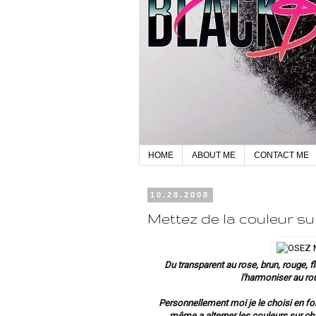
HOME
ABOUT ME
CONTACT ME
10.28.2008
Mettez de la couleur su
Du transparent au rose, brun, rouge, 
l'harmoniser au ro
Personnellement moi je le choisi en fo
même a alterner les couleurs sur c