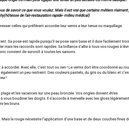
 vous de savoir ce que vous voulez. Mais il est vrai que certains métiers n'aiment
shy(hôtesse de l'air-restauration rapide- milieu médical)
éresser celles qui préfèrent accorder leur vernis a leur tenue ou maquillage.
t. Sa pose est rapide puisqu'il se pose sans base et il dure facilement troi
ler mais les raccords sont rapides. Sa brillance s'allie à tous vos rouges à lèv
nc convient de surcroît à toutes les saisons.
 et à accorder. Avec elle, c'est tout ou rien ! Le vernis doit être coordonné au ro
 également un peu restreint. Des couleurs pastels, du gris ou du blanc et c'es
eur !
ur la plage et les vacances sur une peau bronzée. Vos ongles doivent êtres
à vous boudiner les doigts. Il s'accorde à merveille avec les gloss légèremen
re les bruns.
. Mais le rouge nécessite l'application d'une base et de deux couches fines d