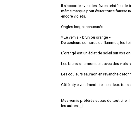
Il s'accorde avec des lèvres teintées de t
même marque pour éviter toute fausse not
encore violets.
Ongles longs manucurés
* Le vernis « brun ou orange »
De couleurs sombres ou flammes, les tei
L'orangé est un éclat de soleil sur vos on
Les bruns s'harmonisent avec des vrais r
Les couleurs saumon en revanche détonnen
Côté style vestimentaire, ces deux tons d
Mes vernis prèférés et pas du tout cher: l
les autres.