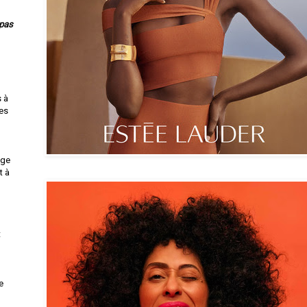
 pas
s à
res
uge
t à
t
e