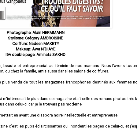
Photographe: Alain HERMMANN
Stylisme: Grégory AMBROISINE
Coiffure: Nadeen MAKETY
Makeup: Awa N'DIAYE
Itw double page: Aminata SAKHO
, beauté et entreprenariat au féminin de nos mamans. Nous l'avons toute
lon, ou chez la famille, amis aussi dans les salons de coiffures.
t le plus vendu de tout les magazines francophones destinés aux femmes no
qui m'intéressait le plus dans ce magazine était celle des romans photos très 
lus dans celui-ci car je le trouvais pas moderne.
 mettait en avant une diaspora noire intellectuelle et entrepreneuse.
gazine c'est les pubs éclaircissantes qui inondent les pages de celui-ci, et j'e