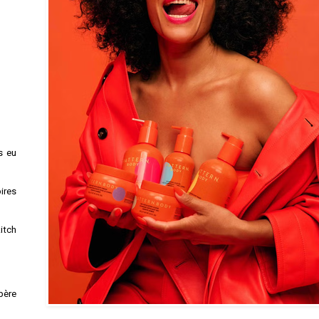
s eu
ires
kitch
spère