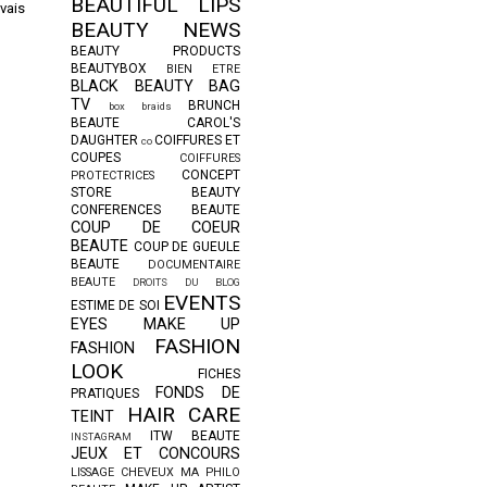
BEAUTIFUL LIPS
avais
BEAUTY NEWS
BEAUTY PRODUCTS
BEAUTYBOX
BIEN ETRE
BLACK BEAUTY BAG
TV
BRUNCH
box braids
BEAUTE
CAROL'S
DAUGHTER
COIFFURES ET
co
COUPES
COIFFURES
CONCEPT
PROTECTRICES
STORE BEAUTY
CONFERENCES BEAUTE
COUP DE COEUR
BEAUTE
COUP DE GUEULE
BEAUTE
DOCUMENTAIRE
BEAUTE
DROITS DU BLOG
EVENTS
ESTIME DE SOI
EYES MAKE UP
FASHION
FASHION
LOOK
FICHES
FONDS DE
PRATIQUES
HAIR CARE
TEINT
ITW BEAUTE
INSTAGRAM
JEUX ET CONCOURS
LISSAGE CHEVEUX
MA PHILO