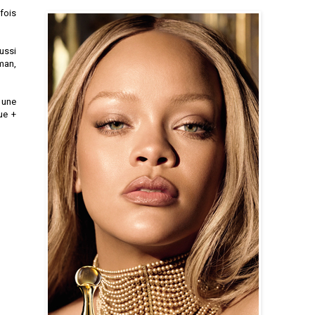
 fois
ussi
man,
 une
ue +