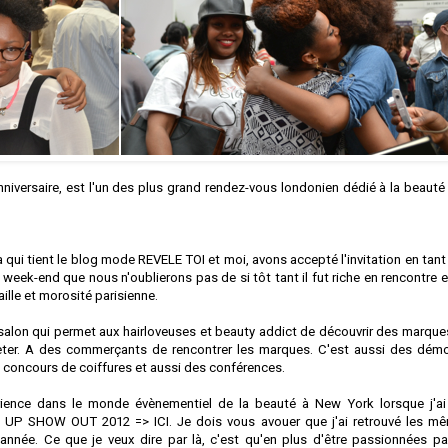
niversaire, est l'un des plus grand rendez-vous londonien dédié à la beauté
a qui tient le blog mode
REVELE TOI
et moi, avons accepté l'invitation en tan
week-end que nous n'oublierons pas de si tôt tant il fut riche en rencontre e
ille et morosité parisienne.
 salon qui permet aux hairloveuses et beauty addict de découvrir des marque
cheter. A des commerçants de rencontrer les marques. C'est aussi des dém
 concours de coiffures et aussi des conférences.
érience dans le monde évènementiel de la beauté à New York lorsque j'ai
SHOW UP SHOW OUT 2012 =>
ICI
. Je dois vous avouer que j'ai retrouvé les m
 année. Ce que je veux dire par là, c'est qu'en plus d'être passionnées pa