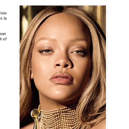
loin
s la
rnet.
h of