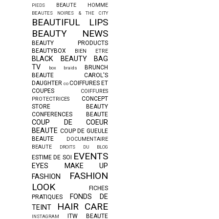
BEAUTE HOMME
PIEDS
BEAUTES NOIRES & THE CITY
BEAUTIFUL LIPS
BEAUTY NEWS
BEAUTY PRODUCTS
BEAUTYBOX
BIEN ETRE
BLACK BEAUTY BAG
TV
BRUNCH
box braids
BEAUTE
CAROL'S
DAUGHTER
COIFFURES ET
co
COUPES
COIFFURES
CONCEPT
PROTECTRICES
STORE BEAUTY
CONFERENCES BEAUTE
COUP DE COEUR
BEAUTE
COUP DE GUEULE
BEAUTE
DOCUMENTAIRE
BEAUTE
DROITS DU BLOG
EVENTS
ESTIME DE SOI
EYES MAKE UP
FASHION
FASHION
LOOK
FICHES
FONDS DE
PRATIQUES
HAIR CARE
TEINT
ITW BEAUTE
INSTAGRAM