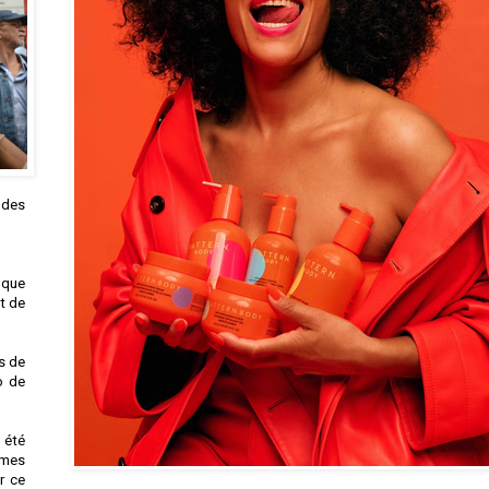
 des
t que
t de
s de
o de
 été
êmes
r ce