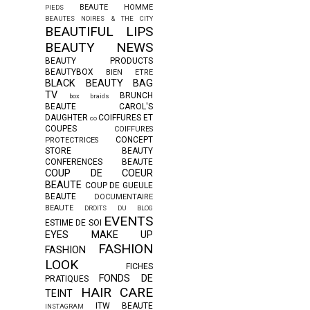
BEAUTE HOMME
PIEDS
BEAUTES NOIRES & THE CITY
BEAUTIFUL LIPS
BEAUTY NEWS
BEAUTY PRODUCTS
BEAUTYBOX
BIEN ETRE
BLACK BEAUTY BAG
TV
BRUNCH
box braids
BEAUTE
CAROL'S
DAUGHTER
COIFFURES ET
co
COUPES
COIFFURES
CONCEPT
PROTECTRICES
STORE BEAUTY
CONFERENCES BEAUTE
COUP DE COEUR
BEAUTE
COUP DE GUEULE
BEAUTE
DOCUMENTAIRE
BEAUTE
DROITS DU BLOG
EVENTS
ESTIME DE SOI
EYES MAKE UP
FASHION
FASHION
LOOK
FICHES
FONDS DE
PRATIQUES
HAIR CARE
TEINT
ITW BEAUTE
INSTAGRAM