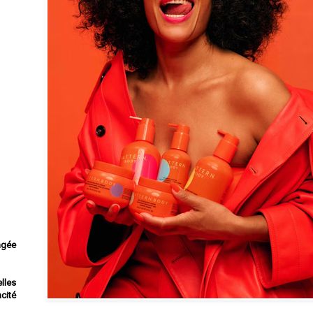
 âgée
lles
acité