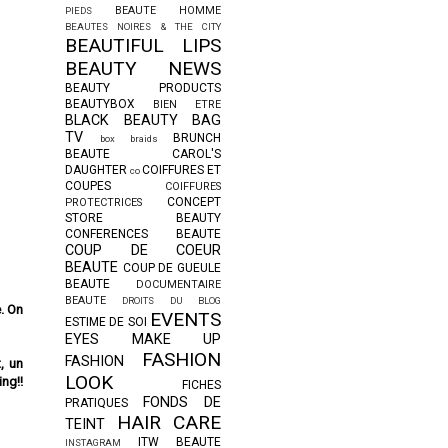
BEAUTE HOMME
PIEDS
BEAUTES NOIRES & THE CITY
BEAUTIFUL LIPS
BEAUTY NEWS
BEAUTY PRODUCTS
BEAUTYBOX
BIEN ETRE
BLACK BEAUTY BAG
TV
BRUNCH
box braids
BEAUTE
CAROL'S
DAUGHTER
COIFFURES ET
co
COUPES
COIFFURES
CONCEPT
PROTECTRICES
STORE BEAUTY
CONFERENCES BEAUTE
COUP DE COEUR
BEAUTE
COUP DE GUEULE
BEAUTE
DOCUMENTAIRE
BEAUTE
DROITS DU BLOG
. On
EVENTS
ESTIME DE SOI
EYES MAKE UP
FASHION
FASHION
, un
LOOK
ng!!
FICHES
FONDS DE
PRATIQUES
HAIR CARE
TEINT
ITW BEAUTE
INSTAGRAM